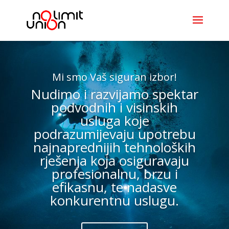
Mi smo Vaš siguran izbor!
Nudimo i razvijamo spektar
podvodnih i visinskih
usluga koje
podrazumijevaju upotrebu
najnaprednijih tehnoloških
rješenja koja osiguravaju
profesionalnu, brzu i
efikasnu, te nadasve
konkurentnu uslugu.