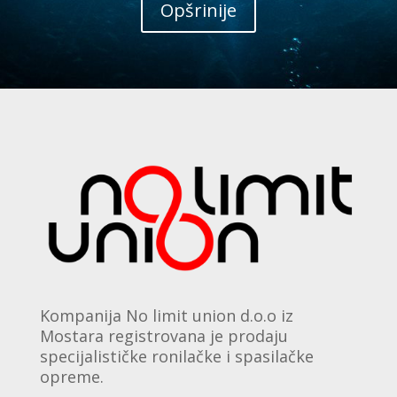
Opšrinije
Kompanija No limit union d.o.o iz
Mostara registrovana je prodaju
specijalističke ronilačke i spasilačke
opreme.