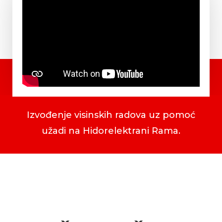
Izvođenje visinskih radova uz pomoć
užadi na Hidorelektrani Rama.