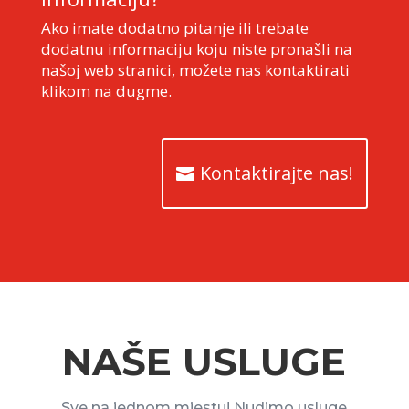
Ako imate dodatno pitanje ili trebate
dodatnu informaciju koju niste pronašli na
našoj web stranici, možete nas kontaktirati
klikom na dugme.
Kontaktirajte nas!
NAŠE USLUGE
Sve na jednom mjestu! Nudimo usluge